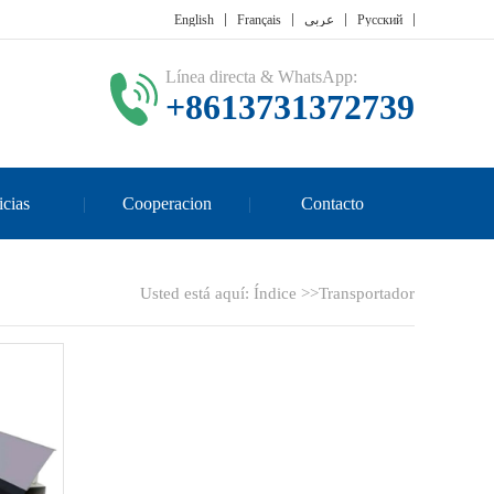
English
Français
عربي
Русский
Línea directa & WhatsApp:
+8613731372739
icias
Cooperacion
Contacto
Usted está aquí:
Índice
>>
Transportador