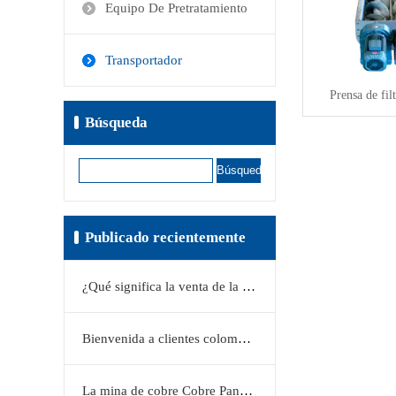
Equipo De Pretratamiento
Transportador
Prensa de fil
Búsqueda
Búsqueda
Publicado recientemente
¿Qué significa la venta de la participación de First Quantum en el proyecto de cobre Taca Taca?
Bienvenida a clientes colombianos a la fábrica de filtros prensa KERTE
La mina de cobre Cobre Panamá, en Panamá, se acerca a su reinicio.