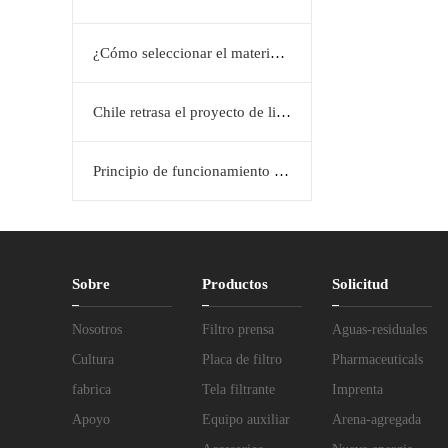
¿Cómo seleccionar el material de la placa filtrante: polipropileno, caucho o acero inoxidable?
Chile retrasa el proyecto de litio de Maricunga hasta 2034.
Principio de funcionamiento del filtro prensa: Solución eficiente de separación sólido-líquido
Sobre
Productos
Solicitud
Nosotros
Filtro prensa
Aguas-residuales
Cultura
Placa de filtro
Pharmaceuticals
fabrica
Tela filtrante
Imprenta
Apoyo
Equipo auxiliar
Arena-agregada