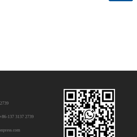
 2739
+86-137 3137 2739
ionpress.com